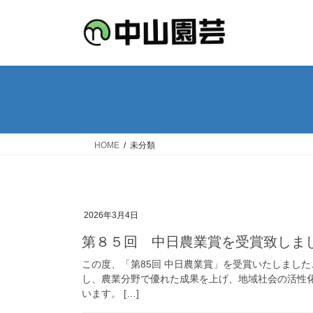
コ
ナ
ン
ビ
テ
ゲ
ン
ー
ツ
シ
へ
ョ
ス
ン
キ
に
ッ
移
HOME
未分類
プ
動
2026年3月4日
第８５回 中日農業賞を受賞致しま
この度、「第85回 中日農業賞」を受賞いたしまし
し、農業分野で優れた成果を上げ、地域社会の活性
います。 […]